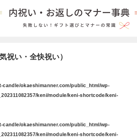
気祝い・全快祝い）
t-candle/okaeshimanner.com/public_html/wp-
_202311082357/keni/module/keni-shortcode/keni-
t-candle/okaeshimanner.com/public_html/wp-
_202311082357/keni/module/keni-shortcode/keni-